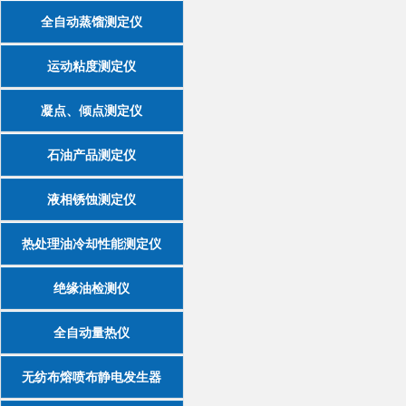
全自动蒸馏测定仪
运动粘度测定仪
凝点、倾点测定仪
石油产品测定仪
液相锈蚀测定仪
热处理油冷却性能测定仪
绝缘油检测仪
全自动量热仪
无纺布熔喷布静电发生器