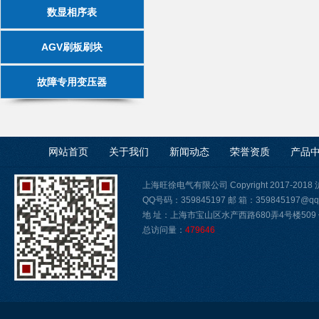
数显相序表
AGV刷板刷块
故障专用变压器
网站首页
关于我们
新闻动态
荣誉资质
产品
上海旺徐电气有限公司 Copyright 2017-2018
QQ号码：359845197 邮 箱：359845197@qq
地 址：上海市宝山区水产西路680弄4号楼509 传真
总访问量：
479646