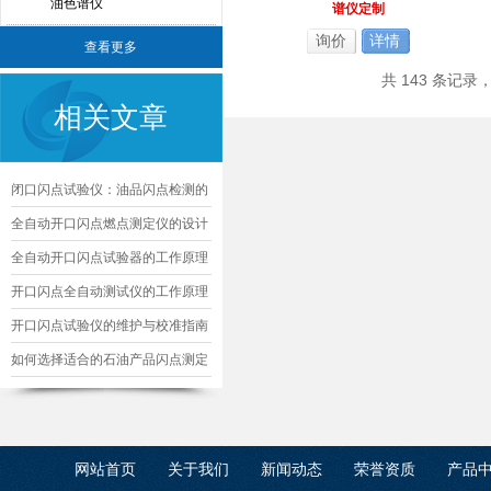
油色谱仪
谱仪定制
询价
详情
查看更多
共 143 条记录
相关文章
闭口闪点试验仪：油品闪点检测的
核心精准工具
全自动开口闪点燃点测定仪的设计
与优化
全自动开口闪点试验器的工作原理
及其应用
开口闪点全自动测试仪的工作原理
及应用
开口闪点试验仪的维护与校准指南
如何选择适合的石油产品闪点测定
仪
网站首页
关于我们
新闻动态
荣誉资质
产品