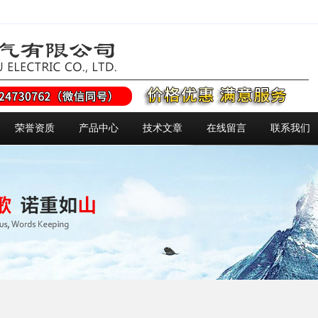
荣誉资质
产品中心
技术文章
在线留言
联系我们