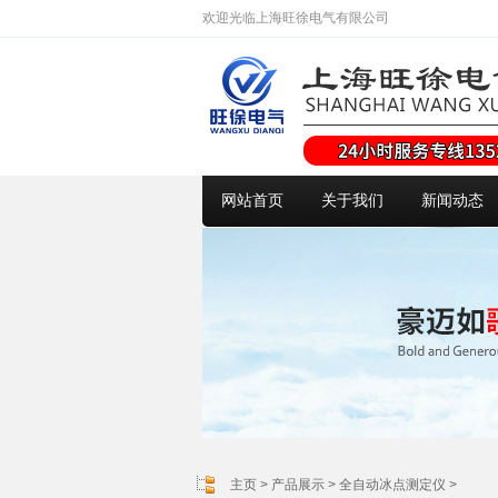
欢迎光临上海旺徐电气有限公司
网站首页
关于我们
新闻动态
主页
>
产品展示
>
全自动冰点测定仪
>