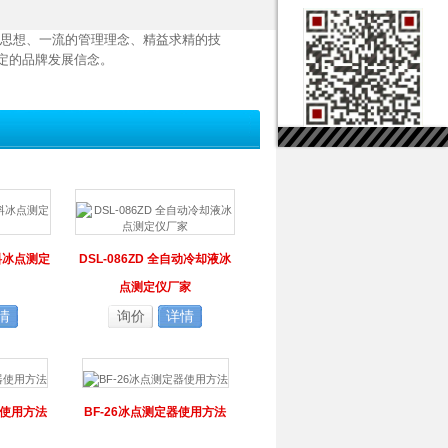
思想、一流的管理理念、精益求精的技
定的品牌发展信念。
燃料冰点测定
DSL-086ZD 全自动冷却液冰
点测定仪厂家
情
询价
详情
器使用方法
BF-26冰点测定器使用方法