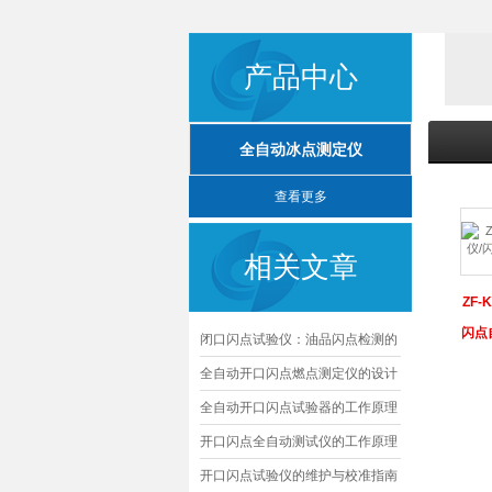
产品中心
全自动冰点测定仪
查看更多
相关文章
ZF
闪点
闭口闪点试验仪：油品闪点检测的
核心精准工具
全自动开口闪点燃点测定仪的设计
与优化
全自动开口闪点试验器的工作原理
及其应用
开口闪点全自动测试仪的工作原理
及应用
开口闪点试验仪的维护与校准指南