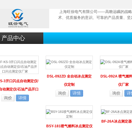
上海旺徐电气有限公司——高瞻远瞩的战略
术、优质服务的意识、可靠的产品质量、坚
产品中心
DSL-092ZD 全自动冰点测定
DSL-092A 喷气
-KS-3开口闪点自动测定仪/
仪定制
仪厂家
自动测定仪/石油产品开口
询价
详情
询价
详
闪点测定仪厂家
询价
详情
BF-26A冰点测定
BSY-181喷气燃料冰点测定仪