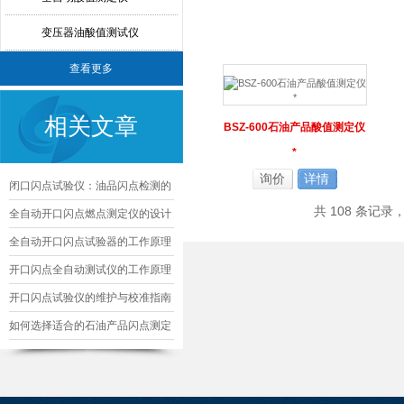
变压器油酸值测试仪
查看更多
相关文章
BSZ-600石油产品酸值测定仪
*
询价
详情
闭口闪点试验仪：油品闪点检测的
共 108 条记录
核心精准工具
全自动开口闪点燃点测定仪的设计
与优化
全自动开口闪点试验器的工作原理
及其应用
开口闪点全自动测试仪的工作原理
及应用
开口闪点试验仪的维护与校准指南
如何选择适合的石油产品闪点测定
仪