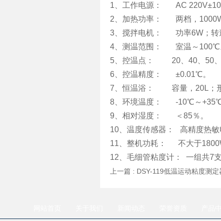
1、工作电源： AC 220V±10
2、加热功率： 两档，1000W(
3、搅拌电机： 功率6W；转速 1
4、测温范围： 室温～100℃
5、控温点： 20、40、50、
6、控温精度： ±0.01℃。
7、恒温浴： 容量，20L；形
8、环境温度： -10℃～+35
9、相对湿度： ＜85％。
10、温度传感器： 高精度热敏
11、整机功耗： 不大于1800
12、毛细管粘度计： 一组共7支，内
上一篇 :
DSY-119低温运动粘度测
网站首页
关于我们
新闻动态
荣誉资质
产品