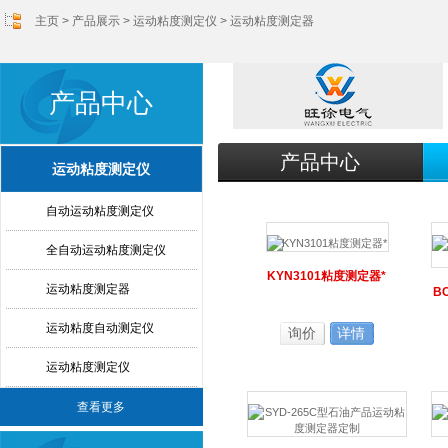
主页
>
产品展示
>
运动粘度测定仪
>
运动粘度测定器
产品中心
产品中心
运动粘度测定仪
自动运动粘度测定仪
全自动运动粘度测定仪
KYN3101粘度测定器*
运动粘度测定器
B
运动粘度自动测定仪
询价
详情
运动粘度测定仪
查看更多