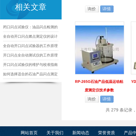
相关文章
询价
详情
闭口闪点试验仪：油品闪点检测的
核心精准工具
全自动开口闪点燃点测定仪的设计
与优化
全自动开口闪点试验器的工作原理
及其应用
开口闪点全自动测试仪的工作原理
及应用
开口闪点试验仪的维护与校准指南
如何选择适合的石油产品闪点测定
RP-265G石油产品低温运动粘
Y
仪
度测定仪技术参数
询价
详情
共 279 条记录
网站首页
关于我们
新闻动态
荣誉资质
产品