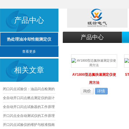
产品中心
产品中心
热处理油冷却性能测定仪
查看更多
相关文章
AY1800型总氮快速测定仪使
S
用方法
闭口闪点试验仪：油品闪点检测的
询价
详情
核心精准工具
全自动开口闪点燃点测定仪的设计
与优化
全自动开口闪点试验器的工作原理
及其应用
开口闪点全自动测试仪的工作原理
及应用
开口闪点试验仪的维护与校准指南