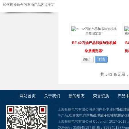
如何选择适合的石油产品闪点测定
仪
BF-42石油产品和添加剂机械
B
杂质测定器*
机
询价
详情
共 543 条记录
网站首页
关于我们
新闻动态
荣誉资质
产品
上海旺徐电气有限公司是国内外专业的
热处理
等产品,欢迎来电咨询
热处理油冷却性能测定仪
上海旺徐电气有限公司 Copyright 2017-2018
QQ号码：359845197 邮 箱：359845197@qq