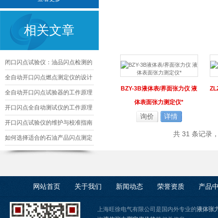
相关文章
闭口闪点试验仪：油品闪点检测的
核心精准工具
全自动开口闪点燃点测定仪的设计
BZY-3B液体表/界面张力仪 液
Z
与优化
全自动开口闪点试验器的工作原理
体表面张力测定仪*
及其应用
开口闪点全自动测试仪的工作原理
询价
详情
及应用
开口闪点试验仪的维护与校准指南
共 31 条记录
如何选择适合的石油产品闪点测定
仪
网站首页
关于我们
新闻动态
荣誉资质
产品
上海旺徐电气有限公司是国内外专业的
液体张