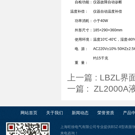
自检功能：
仪器故障自动诊断
温度补偿：
仪器自动温度补偿
功率消耗：
小于40W
外形尺寸：
185×290×360mm
使用环境：
温度10℃-40℃，湿度‹80
电 源：
AC220V±10% 50HZ±2.5
约15千克
重 量：
上一篇 :
LBZL
一篇 :
ZL200
网站首页
关于我们
新闻动态
荣誉资质
产品
上海旺徐电气有限公司专业提供BSZ-8型表面
来电咨询！