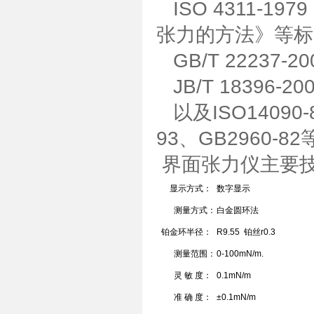
ISO 4311-
张力的方法》等标
GB/T 22237
JB/T 18396
以及ISO14090-8
93、GB2960-8
界面张力仪主要
显示方式：
数字显示
测量方式：
白金圆环法
铂金环半径：
R9.55 铂丝r0.3
测量范围：
0-100mN/m.
灵 敏 度：
0.1mN/m
准 确 度：
±0.1mN/m