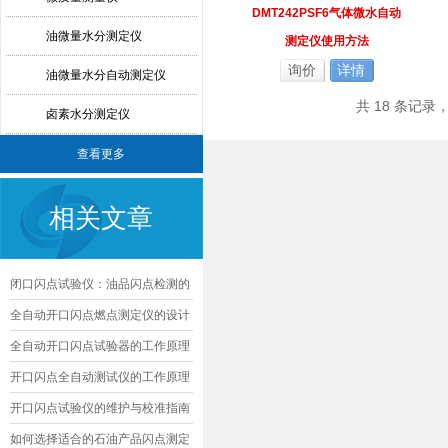
DMT242PSF6气体微水自动
油微量水分测定仪
测定仪使用方法
询价
详情
油微量水分自动测定仪
共 18 条记录
卤素水分测定仪
查看更多
相关文章
闭口闪点试验仪：油品闪点检测的
核心精准工具
全自动开口闪点燃点测定仪的设计
与优化
全自动开口闪点试验器的工作原理
及其应用
开口闪点全自动测试仪的工作原理
及应用
开口闪点试验仪的维护与校准指南
如何选择适合的石油产品闪点测定