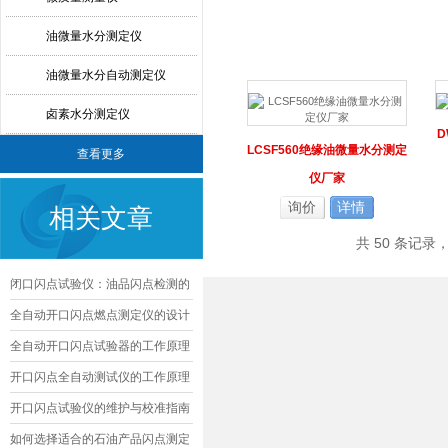
油微量水分测定仪
油微量水分自动测定仪
卤素水分测定仪
LCSF560绝缘油微量水分测定
查看更多
仪厂家
询价
详情
相关文章
共 50 条记录
闭口闪点试验仪：油品闪点检测的
核心精准工具
全自动开口闪点燃点测定仪的设计
与优化
全自动开口闪点试验器的工作原理
及其应用
开口闪点全自动测试仪的工作原理
及应用
开口闪点试验仪的维护与校准指南
如何选择适合的石油产品闪点测定