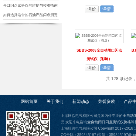
及应用
开口闪点试验仪的维护与校准指南
询价
详情
如何选择适合的石油产品闪点测定
仪
SBBS-2008全自动闭口闪点
B
测试仪（彩屏）
询价
详情
共 128 条记录
网站首页
关于我们
新闻动态
荣誉资质
产品
上海旺徐电气有限公司是国内外专业的
全自动
品,欢迎来电咨询
全自动闭口闪点测试仪价格
等
上海旺徐电气有限公司 Copyright 2017-2018
QQ号码：359845197 邮 箱：359845197@qq