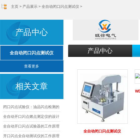
主页
>
产品展示
>
全自动闭口闪点测试仪
>
产品中心
产品中心
全自动闭口闪点测试仪
查看更多
相关文章
W
闭口闪点试验仪：油品闪点检测的
核心精准工具
全自动开口闪点燃点测定仪的设计
与优化
全自动开口闪点试验器的工作原理
全自动闭口闪点测试仪
及其应用
开口闪点全自动测试仪的工作原理