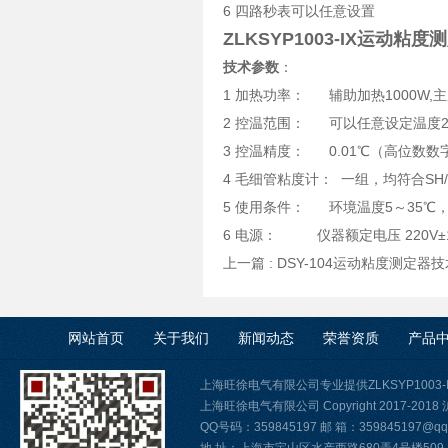
6 四路秒表可以任意设置
ZLKSYP1003-IX运动粘度
技术参数
：
1 加热功率： 辅助加热1000W,主
2 控温范围： 可以任意设定温度20
3 控温精度： 0.01℃（高位数
4 毛细管粘度计： 一组，均符合SH/
5 使用条件： 环境温度5～35℃，
6 电源： 仪器额定电压 220V±10%
上一篇 :
DSY-104运动粘度测定器
网站首页
关于我们
新闻动态
荣誉资质
产品
上海旺徐电气有限公司专业提供ZLKSYP100
上海旺徐电气有限公司 Copyright 2017-2018
QQ号码：359845197 邮 箱：359845197@qq.