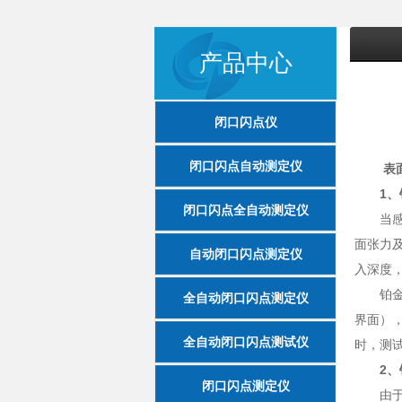
产品中心
闭口闪点仪
闭口闪点自动测定仪
表
1
闭口闪点全自动测定仪
当感测
面张力
自动闭口闪点测定仪
入深度
铂金板
全自动闭口闪点测定仪
界面）
全自动闭口闪点测试仪
时，测
2、铂
闭口闪点测定仪
由于被