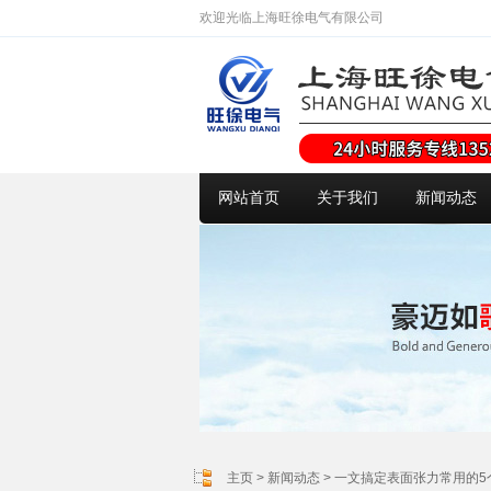
欢迎光临上海旺徐电气有限公司
网站首页
关于我们
新闻动态
主页
>
新闻动态
> 一文搞定表面张力常用的