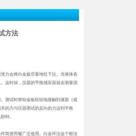
试方法
张力会将白金板尽量地往下拉。当液体表
入。这时候，仪器的平衡感应器就会测量浸
。测试时将铂金板轻轻地接触到液面（或
相关的力与仪器测试的反向的力达到平衡
几秒钟。
之操作简便而被广泛使用。白金环法这个称法