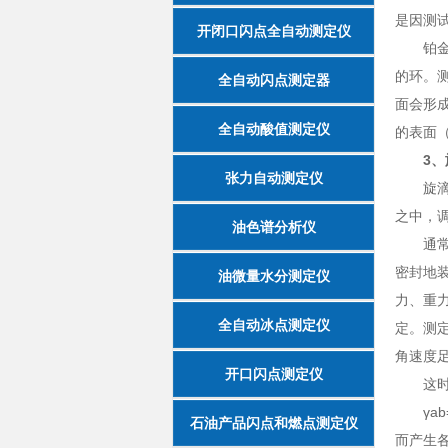
是因测
开闭口闪点全自动测定仪
铂金环
的环。
全自动闪点测定器
面会形
全自动酸值测定仪
的表面
3、
张力自动测定仪
旋滴法的
之中，
油色谱分析仪
通常，
密封地
油微量水分测定仪
力、重
全自动冰点测定仪
定。测
角速度
开口闪点测定仪
这时界
γab=
石油产品闪点和燃点测定仪
而产生