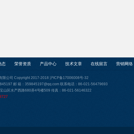
动态
荣誉资质
产品中心
技术文章
在线留言
营销网络
司 Copyright 2017-2018
沪ICP备17006008号-32
45197 邮 箱：359845197@qq.com 联系电话：86-021-56479693
山区水产西路680弄4号楼509 传真：86-021-56146322
8727