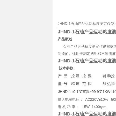
JHND-1石油产品运动粘度测定仪
JHND-1石油产品运动粘度
产品概
述
石油产品运动粘度测定仪是根据国家标
制造的。适用于测定透明和不透明液
JHND-1石油产品运动粘度
技术参数
产 品
控 温
控 温
辅 助
控
型 号
精 度
范 围
加 热
加
JHND-1
±0.1℃
室温~99.9℃
1KW
1
输入电源电压： AC220V±10% 
电 机 功 率： 15W 1400rρm
JHND-1石油产品运动粘度