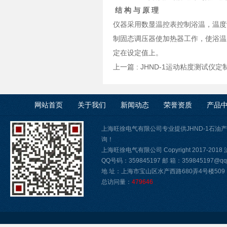
结 构 与 原 理
仪器采用数显温控表控制浴温，温度
制固态调压器使加热器工作，使浴温
定在设定值上。
上一篇 :
JHND-1运动粘度测试仪定
网站首页
关于我们
新闻动态
荣誉资质
产品
上海旺徐电气有限公司专业提供JHND-1石
询！
上海旺徐电气有限公司 Copyright 2017-2018
QQ号码：359845197 邮 箱：359845197@qq.
地 址：上海市宝山区水产西路680弄4号楼509
总访问量：
479646