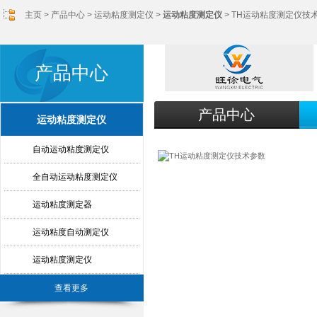
主页
>
产品中心
>
运动粘度测定仪
>
运动粘度测定仪
> TH运动粘度测定仪技
产品中心
产品中心
运动粘度测定仪
自动运动粘度测定仪
全自动运动粘度测定仪
运动粘度测定器
运动粘度自动测定仪
运动粘度测定仪
查看更多