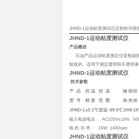
JHND-1运动粘度测试仪定制的详细
JHND-1运动粘度测试仪
产品概
述
石油产品运动粘度测定仪是根据国家标
制造的。适用于测定透明和不透明液
JHND-1运动粘度测试仪
技术参数
产 品
控 温
控 温
辅 助
控
型 号
精 度
范 围
加 热
加
JHND-1
±0.1℃
室温~99.9℃
1KW
1
输入电源电压： AC220V±10% 
电 机 功 率： 15W 1400rρm
JHND-1运动粘度测试仪