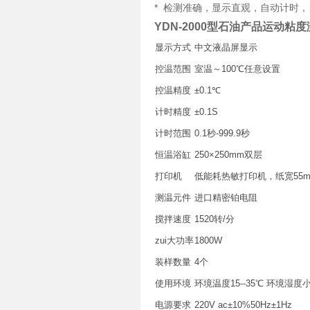
* 检测准确，显示直观，自动计时
YDN-2000型石油产品运动粘
显示方式
中文液晶屏显示
控温范围
室温～100℃任意设置
控温精度
±0.1℃
计时精度
±0.1S
计时范围
0.1秒-999.9秒
恒温浴缸
250×250mm双层
打印机
低能耗热敏打印机，纸宽55
测温元件
进口精密铂电阻
搅拌速度
1520转/分
zui大功率
1800W
装样数量
4个
使用环境
环境温度15--35℃ 环境湿度
电源要求
220V ac±10%50Hz±1Hz