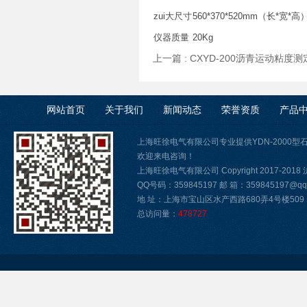
zui大尺寸
560*370*520mm（长*宽*高
仪器质量
20Kg
上一篇 :
CXYD-200沥青运动粘度
网站首页
关于我们
新闻动态
荣誉资质
产品
上海旺徐电气有限公司专业提供YDN-2000
欢迎来电咨询！
上海旺徐电气有限公司 Copyright 2017-2018
QQ号码：359845197 邮 箱：359845197@qq.
地 址：上海市宝山区水产西路680弄4号楼509
总访问量：
478727