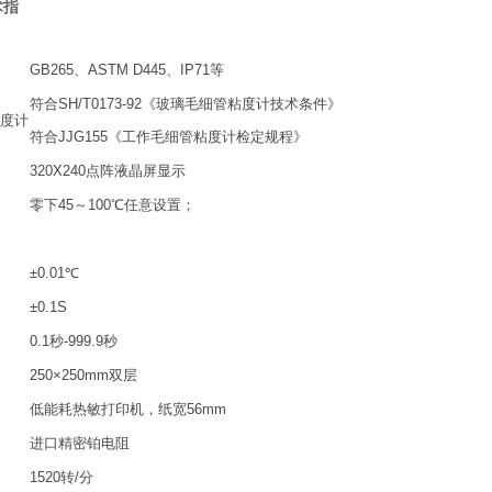
术指
GB265、ASTM D445、IP71等
符合SH/T0173-92《玻璃毛细管粘度计技术条件》
度计
符合JJG155《工作毛细管粘度计检定规程》
320X240点阵液晶屏显示
零下45～100℃任意设置；
±0.01℃
±0.1S
0.1秒-999.9秒
250×250mm双层
低能耗热敏打印机，纸宽56mm
进口精密铂电阻
1520转/分