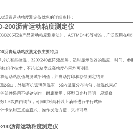
-200沥青运动粘度测定仪优惠的详细资料：
YD-200沥青运动粘度测定仪
GB265石油产品运动粘度测定法》、ASTMD445等标准，广泛应用
-200沥青运动粘度测定仪
主要特点
*单片机智能控温，320X240点阵液晶屏，适时显示仪器的温度、时间、
*的模组化技术，不论低粘度或高粘度范围均可测量
动计算运动粘度值与测试平均值，并自动打印和存储测定结果
升恒温浴缸，外层有机玻璃保温罩，浴内温度分布均匀，控温效果好
热器等部件采用不锈钢制作，耐腐耐用，环型日光灯照明，易观察
次数1-6次自由调节，可同时对两种以上油样进行平行试验
细管计卡采用三点垂直式，操作灵活方便，夹持可靠
D-200沥青运动粘度测定仪