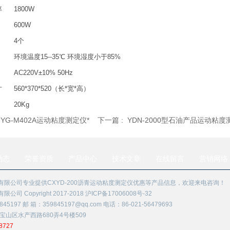
率
1800W
600W
4个
环境温度15--35℃ 环境湿度小于85%
AC220V±10% 50Hz
寸
560*370*520（长*宽*高）
20Kg
:
YG-M402A运动粘度测定仪*
下一篇 :
YDN-2000型石油产品运动粘
动态
荣誉资质
产品中心
技术文章
在线留言
营销网络
有限公司专业提供CXYD-200沥青运动粘度测定仪优惠等产品信息，欢迎来电咨询！
司 Copyright 2017-2018
沪ICP备17006008号-32
45197 邮 箱：359845197@qq.com 电话：86-021-56479693
宝山区水产西路680弄4号楼509
8727