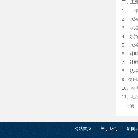
二、主
1、 工
2、 水
3、 水
4、 水
5、 
6、 计
7、 计
8、 
9、使用
10、
11、毛细
上一篇 
网站首页
关于我们
新闻