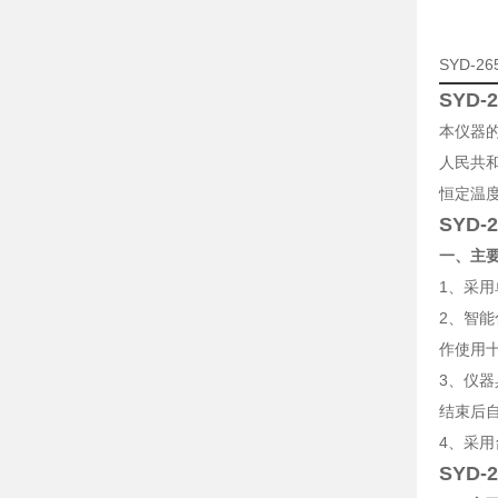
SYD-
SYD
本仪器的
人民共
恒定温
SYD
一、主
1、采
2、智
作使用
3、仪
结束后
4、采
SYD