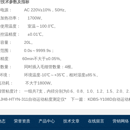
要技术参数及指标
作电源： AC 220V±10%，50Hz。
浴加热功率： 1700W。
浴使用温度： 室温～100.0℃。
浴控温精度： ±0.01℃。
水浴容量： 20L。
时范围： 0.0s～9999.9s；
时精度: 60min不大于±0.05%。
试样数量： 同时插入毛细管数量：4根。
环境： 环境温度-10℃～+35℃，相对湿度≤85％。
整机功耗： 不大于1800W。
管粘度计： 一组共7支，内径分别为0.6、0.8、1.0、1.2、1.5、2.0、2
:
JH8-HTYN-311自动运动粘度测定仪*
下一篇 :
KDBS-Y108D自动
动态
荣誉资质
产品中心
技术文章
在线留言
营销网络