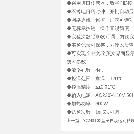
◆
采用进口传感器，数字
PID
控
◆
不掉电日历时钟，开机自动显
◆
网络通讯，遥控、汇表可选功
◆无标示
按键，操作直观简便。
◆
实验次数
1
到
6
次可调，方便
◆
实验记录可保存，方便以后查
◆
可实现全中文
/
全英文界面显
技术参数
◆液浴孔数：
4
孔
◆
控温范围：室温
—120
℃
◆
控温精度：
≤±0.01
℃
◆
输入电源：
AC220V±10V 50
◆
加热功率：
800W
◆试验次数：1到6次可调
上一篇 :
YGN3102型全自动运动粘