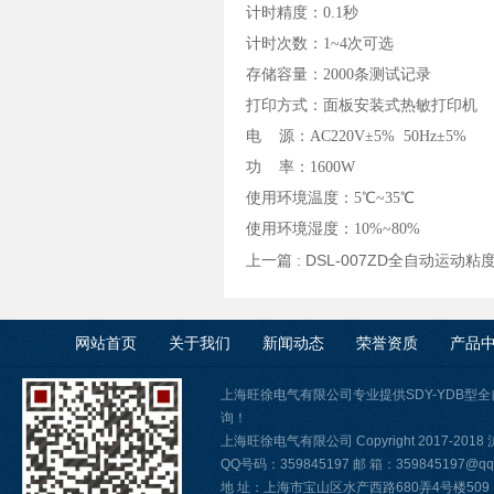
计时精度：0.1秒
计时次数：1~4次可选
存储容量：2000条测试记录
打印方式：面板安装式热敏打印机
电 源：AC220V±5% 50Hz±5%
功 率：1600W
使用环境温度：5℃~35℃
使用环境湿度：10%~80%
上一篇 :
DSL-007ZD全自动运动粘
网站首页
关于我们
新闻动态
荣誉资质
产品
上海旺徐电气有限公司专业提供SDY-YDB
询！
上海旺徐电气有限公司 Copyright 2017-2018
QQ号码：359845197 邮 箱：359845197@qq.
地 址：上海市宝山区水产西路680弄4号楼509