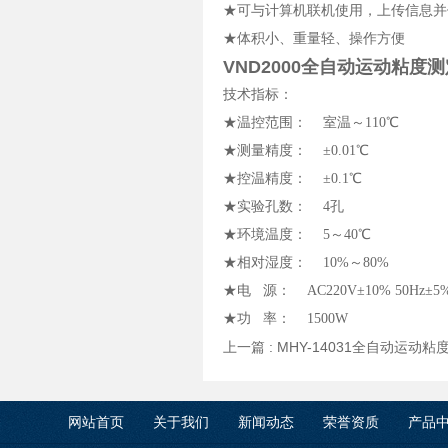
★可与计算机联机使用，上传信息并
★体积小、重量轻、操作方便
VND2000全自动运动粘度
技术指标：
★温控范围： 室温～110℃
★测量精度： ±0.01℃
★控温精度： ±0.1℃
★实验孔数： 4孔
★环境温度： 5～40℃
★相对湿度： 10%～80%
★电 源： AC220V±10% 50Hz±5
★功 率： 1500W
上一篇 :
MHY-14031全自动运动
网站首页
关于我们
新闻动态
荣誉资质
产品