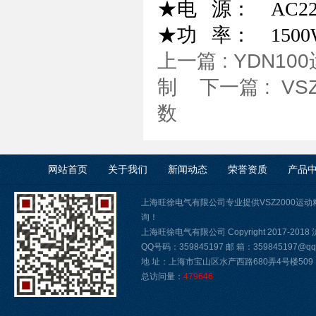
★电 源： AC220V
★功 率： 1500
上一篇 :
YDN1
制
下一篇 :
V
数
网站首页
关于我们
新闻动态
荣誉资质
产品
上海旺徐电气有限公司专业提供VSZ2000运
询！
上海旺徐电气有限公司 Copyright 2017-2018
QQ号码：359845197 邮 箱：359845197@qq.
地 址：上海市宝山区水产西路680弄4号楼509
总访问量：
479646