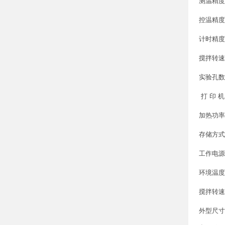
测温精度
控温精度
计时精度
搅拌转速
实验孔数
打 印 
加热功率
存储方式
工作电源
环境温度
搅拌转速
外型尺寸