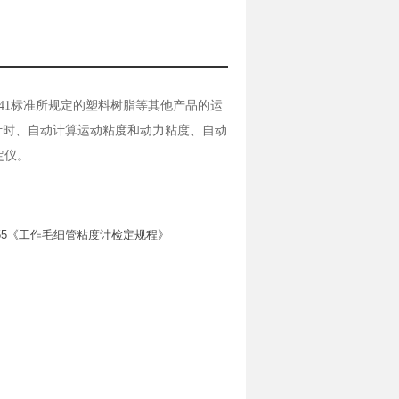
B1841标准所规定的塑料树脂等其他产品的运
计时、自动计算运动粘度和动力粘度、自动
定仪。
G155《工作毛细管粘度计检定规程》