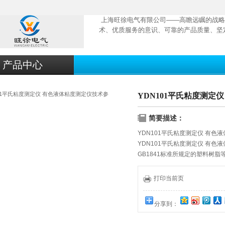
上海旺徐电气有限公司——高瞻远瞩的战略
术、优质服务的意识、可靠的产品质量、坚
产品中心
YDN101平氏粘度测定
简要描述：
YDN101平氏粘度测定仪 有色
YDN101平氏粘度测定仪 有色液
GB1841标准所规定的塑料树
中文液晶显示，温度控制准确、
度、自动打印测定结果，外形结构
打印当前页
动粘度测定仪。
分享到：