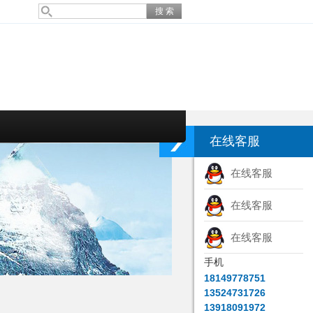
在线客服
在线客服
在线客服
在线客服
手机
18149778751
13524731726
13918091972