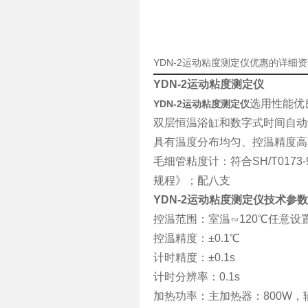
YDN-2运动粘度测定仪优惠的详细
YDN-2运动粘度测定仪
选用性能优
YDN-2运动粘度测定仪
双层恒温浴缸和数字式时间自动
具有温度分布均匀、控温精度高
毛细管粘度计：符合SH/T017
规程》；配八支
YDN-2运动粘度测定仪
技术参数
控温范围：室温∽120℃任意设
控温精度：±0.1℃
计时精度：±0.1s
计时分辨率：0.1s
加热功率：主加热器：800W，辅