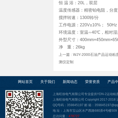
恒 温 浴：20L，双层
温度传感器：精密铂电阻，分度号
搅拌转速：1300转/分
工作电源：220V±10%； 50Hz
环境温度：室温∽40℃，相对湿度
外型尺寸：400mm×450mm×65
净 重：26kg
上一篇 :
WJY-2000石油产品运动
测仪定制
网站首页
关于我们
新闻动态
荣誉资质
产品
上海旺徐电气有限公司专业提供YDN-2运动
上海旺徐电气有限公司 Copyright 2017-2018
QQ号码：359845197 邮 箱：359845197@qq.
地 址：上海市宝山区水产西路680弄4号楼509
总访问量：
478727