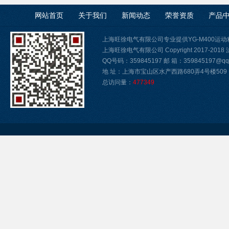
网站首页
关于我们
新闻动态
荣誉资质
产品
上海旺徐电气有限公司专业提供YG-M400
上海旺徐电气有限公司 Copyright 2017-2018
QQ号码：359845197 邮 箱：359845197@qq.
地 址：上海市宝山区水产西路680弄4号楼509
总访问量：
477349