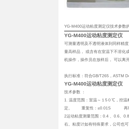
YG-M400运动粘度测定仪技术参数
YG-M400运动粘度测定仪
可测量透明及不透明液体到同样精度
量高样品， 或含有在室温下不溶化
机操作，操作员在放样后， 可以离
执行标准：符合GB/T265，ASTM D445
YG-M400运动粘度测定仪
技术参数 ：
1. 温度范围：室温～１5０℃，控
定。 重复性：≤0.01S 再现性
2运动粘度测量范围：0.4 、0.6、0
右。粘度计如有特殊要求，公司也可