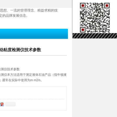
思想、一流的管理理念、精益求精的技
定的品牌发展信念。
型运动粘度检测仪技术参数
度检测仪技术参数
粘度检测仪本方法适用于测定液体石油产品（指牛顿液
；通常在实际中使用为m m2/s。