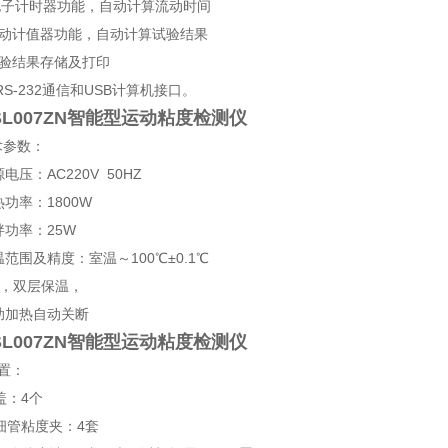
电子计时器功能，自动计算流动时间
自动计值器功能，自动计算试验结果
试验结果存储及打印
RS-232通信和USB计算机接口。
DSL007ZN智能型运动粘度检测仪
术参数：
电压：AC220V 50HZ
功率：1800W
功率：25W
范围及精度：室温～100℃±0.1℃
孔，双层保温，
助加热自动关断
DSL007ZN智能型运动粘度检测仪
置：
盖：4个
细管粘度夹：4套