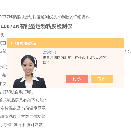
SL007ZN智能型运动粘度检测仪技术参数的详细资料：
DSL007ZN智能型运动粘度检测仪
 明
适用范围：
用于测定液体石油产品（指牛顿液体）的运动粘度，其单位为m2/s；通
欢迎您！
来自局域网的朋友！有什么可以帮助您的
吗？
能特点：
7”高分辨率液晶显示、触摸屏按键。
中文菜单，人机对话界面，直观易操作。
型打印机自动打印。
模式液晶屏具有如下功能：
设定控温点及当前温度显示
毛细管粘度计常数存储功能
储200个粘度计常数）