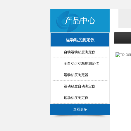
产品中心
运动粘度测定仪
自动运动粘度测定仪
全自动运动粘度测定仪
运动粘度测定器
运动粘度自动测定仪
运动粘度测定仪
查看更多