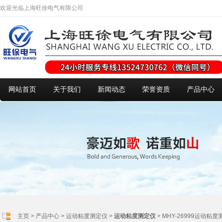
欢迎光临上海旺徐电气有限公司
网站首页
关于我们
新闻动态
荣誉资质
产品中心
主页
>
产品中心
>
运动粘度测定仪
>
运动粘度测定仪
> MHY-26999运动粘