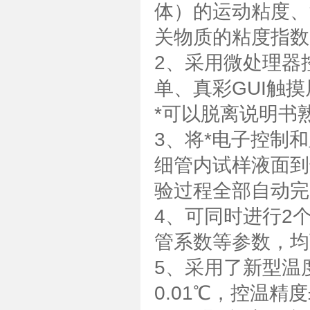
体）的运动粘度、
关物质的粘度指数
2、采用微处理器
单、真彩GUI触
*可以脱离说明书
3、将*电子控制
细管内试样液面到
验过程全部自动完
4、可同时进行2
管系数等参数，均
5、采用了新型温
0.01℃，控温精度±