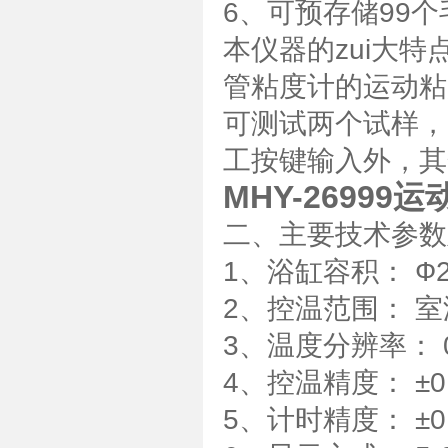
6、可预存储99
本仪器的zui大
管粘度计的运动粘
可测试两个试样，
工按键输入外，其
MHY-26999
二、主要技术参数
1、浴缸容积： Ф2
2、控温范围： 室
3、温度分辨率： 0
4、控温精度： ±0
5、计时精度： ±0