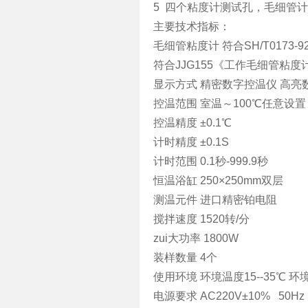
5 四个粘度计测试孔，毛细管
主要技术指标：
毛细管粘度计 符合SH/T017
符合JJG155《工作毛细管粘
显示方式 精密数字控温仪 高
控温范围 室温～100℃任意设
控温精度 ±0.1℃
计时精度 ±0.1S
计时范围 0.1秒-999.9秒
恒温浴缸 250×250mm双层
测温元件 进口精密铂电阻
搅拌速度 1520转/分
zui大功率 1800W
装样数量 4个
使用环境 环境温度15--35℃ 
电源要求 AC220V±10% 50H