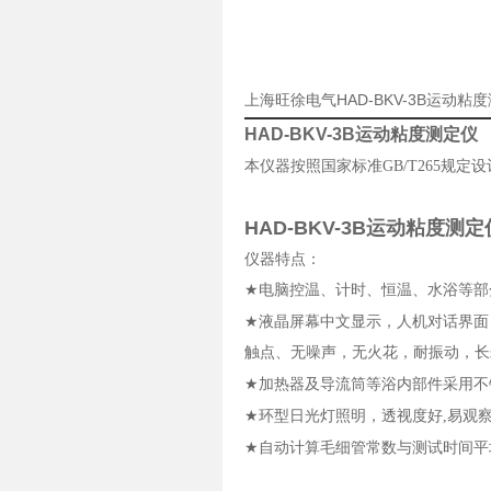
上海旺徐电气HAD-BKV-3B运动
HAD-BKV-3B运动粘度测定仪
本仪器按照国家标准
GB/T265
规定设
HAD-BKV-3B运动粘度测定
仪器特点：
★
电脑控温、计时、恒温、水浴等部
★
液晶屏幕中文显示，人机对话界面
触点、无噪声，无火花，耐振动，长
★
加热器及导流筒等浴内部件采用不
★
环型日光灯照明，透视度好
,
易观
★
自动计算毛细管常数与测试时间平