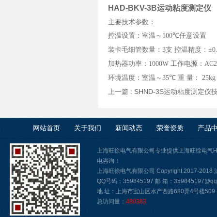
HAD-BKV-3B运动粘度测定仪
主要技术参数：
控温设置：室温～
100℃
任意设置
装卡毛细管数量：
3
支 控温精度：
±0
加热器功率：
1000W
工作电源：
AC2
环境温度：室温～
35℃
重 量：
25kg
上一篇 :
SHND-3S运动粘度测定仪
网站首页
关于我们
新闻动态
荣誉资质
产品
上海旺徐电气有限公司专业提供上海旺徐电气HA
电咨询！
上海旺徐电气有限公司 Copyright 2017-2018
QQ号码：359845197 邮 箱：359845197@qq.
地 址：上海市宝山区水产西路680弄4号楼509
总访问量：
480383