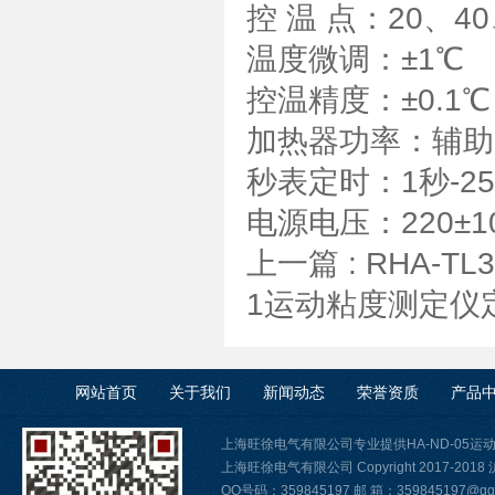
控 温 点：20、40
温度微调：±1℃
控温精度：±0.1℃
加热器功率：辅助加
秒表定时：1秒-2
电源电压：220±10
上一篇 :
RHA-T
1运动粘度测定仪
网站首页
关于我们
新闻动态
荣誉资质
产品
上海旺徐电气有限公司专业提供HA-ND-05
上海旺徐电气有限公司 Copyright 2017-2018
QQ号码：359845197 邮 箱：359845197@qq.