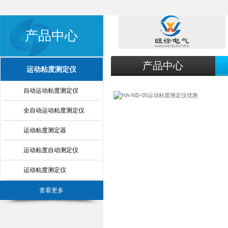
产品中心
产品中心
运动粘度测定仪
自动运动粘度测定仪
全自动运动粘度测定仪
运动粘度测定器
运动粘度自动测定仪
运动粘度测定仪
查看更多