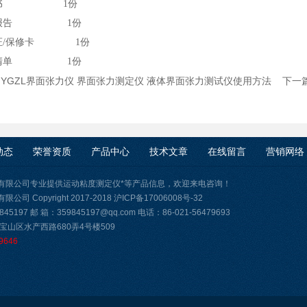
书
1份
报告
1份
证
/保修卡
1份
清单
1份
:
YGZL界面张力仪 界面张力测定仪 液体界面张力测试仪使用方法
下一篇
动态
荣誉资质
产品中心
技术文章
在线留言
营销网络
有限公司专业提供运动粘度测定仪*等产品信息，欢迎来电咨询！
司 Copyright 2017-2018
沪ICP备17006008号-32
45197 邮 箱：359845197@qq.com 电话：86-021-56479693
宝山区水产西路680弄4号楼509
9646