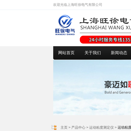
欢迎光临上海旺徐电气有限公司
网站首页
关于我们
新闻动态
主页
>
产品中心
>
运动粘度测定仪
>
运动粘