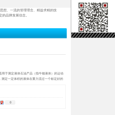
思想、一流的管理理念、精益求精的技
定的品牌发展信念。
法适用于测定液体石油产品（指牛顿液体）的运动
，测定一定体积的液体在重力流过一个标定好的
0