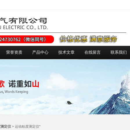
荣誉资质
产品中心
技术文章
在线留言
联系我们
度测定仪
> 运动粘度测定仪*