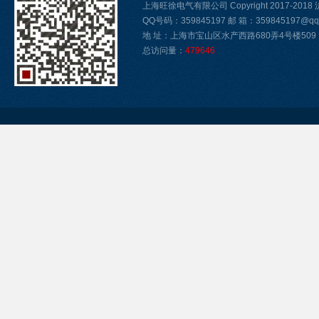
上海旺徐电气有限公司 Copyright 2017-2018
QQ号码：359845197 邮 箱：359845197@qq.
地 址：上海市宝山区水产西路680弄4号楼509
总访问量：
479646