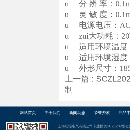
u
分 辨 率：0.1
u
灵 敏 度：0.1
u
电源电压：AC22
u
zui大功耗：2
u
适用环境温度：
u
适用环境湿度：≤
u
外形尺寸：185×
上一篇 :
SCZL2
制
网站首页
关于我们
新闻动态
荣誉资质
产品
上海旺徐电气有限公司专业提供SCZL202型