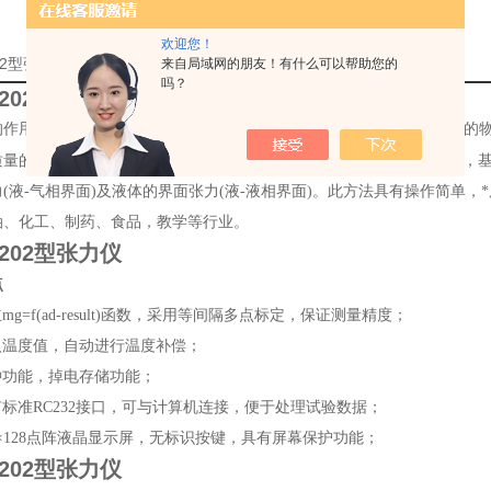
欢迎您！
202型张力仪*的详细资料：
来自局域网的朋友！有什么可以帮助您的
吗？
L202型张力仪
的作用力形成液体的界面张力或表面张力，张力值的大小能够反映液体的
SCZL202
GB/T6541
质量的重要指标之一。
全自动张力测定仪适用
标准，
(液-气相界面)及液体的界面张力(液-液相界面)。此方法具有操作简单
油、化工、制药、食品，教学等行业。
L202型张力仪
点
mg=f(ad-result)函数，采用等间隔多点标定，保证测量精度；
入温度值，自动进行温度补偿；
钟功能，掉电存储功能；
标准RC232接口，可与计算机连接，便于处理试验数据；
×128
点阵
液晶显示屏，无标识按键，具有屏幕保护功能；
L202型张力仪