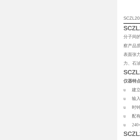
SCZL
SCZ
分子间
察产品
表面张力
力、石
SCZ
仪器特
u
建立
u
输
u
时
u
配有
u
240
SCZ