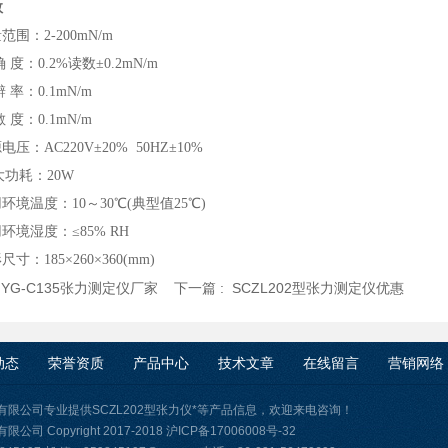
数
范围：2-200mN/m
确 度：
0.2%
读数±0.2
mN/m
辨 率：0.1mN/m
敏 度：0.1mN/m
电压：AC220V±20% 50HZ±10%
i大功耗：20W
环境温度：10～30℃
(
典型值25℃
)
环境湿度：≤85% RH
尺寸：185×260×360
(mm)
:
YG-C135张力测定仪厂家
下一篇 :
SCZL202型张力测定仪优惠
动态
荣誉资质
产品中心
技术文章
在线留言
营销网络
有限公司专业提供SCZL202型张力仪*等产品信息，欢迎来电咨询！
司 Copyright 2017-2018
沪ICP备17006008号-32