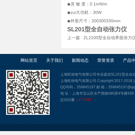
◆灵 敏 度：0.1mN/m
◆zu
◆外形尺寸：200300330mm
SL201型全自动张力仪
上一篇 :
ZL2100型全自动界面张力仪
网站首页
关于我们
新闻动态
荣誉资质
产品
上海旺徐电气有限公司专业提供SL201型全
上海旺徐电气有限公司 Copyright 2017-2018
QQ号码：359845197 邮 箱：359845197@qq.
地 址：上海市宝山区水产西路680弄4号楼509
总访问量：
477349