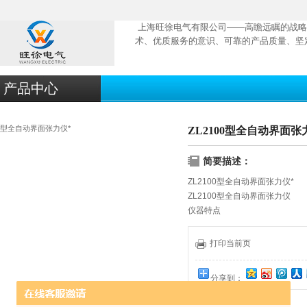
上海旺徐电气有限公司——高瞻远瞩的战略
术、优质服务的意识、可靠的产品质量、坚
产品中心
ZL2100型全自动界面张
简要描述：
ZL2100型全自动界面张力仪*
ZL2100型全自动界面张力仪
仪器特点
建立mg=f（ad-result）
输入温度值，自动进行温度补偿
打印当前页
时钟功能，掉电存储功能；
配有标准RS232接口，可与计
分享到：
240X128点阵液晶显示屏，无