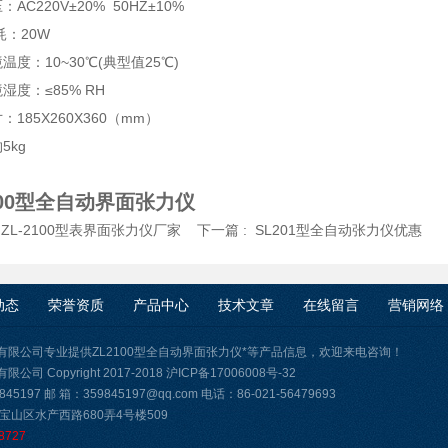
AC220V±20% 50HZ±10%
耗：20W
温度：10~30℃(典型值25℃)
湿度：≤85% RH
185X260X360（mm）
重量：约
100型全自动界面张力仪
:
ZL-2100型表界面张力仪厂家
下一篇 :
SL201型全自动张力仪优惠
动态
荣誉资质
产品中心
技术文章
在线留言
营销网络
有限公司专业提供ZL2100型全自动界面张力仪*等产品信息，欢迎来电咨询！
司 Copyright 2017-2018
沪ICP备17006008号-32
45197 邮 箱：359845197@qq.com 电话：86-021-56479693
宝山区水产西路680弄4号楼509
8727