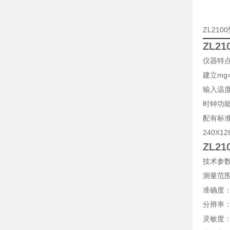
ZL21
ZL2
仪器特
建立mg
输入温
时钟功
配有标准
240X
ZL2
技术参
测量范围：
准确度：0
分辨率：0
灵敏度：0