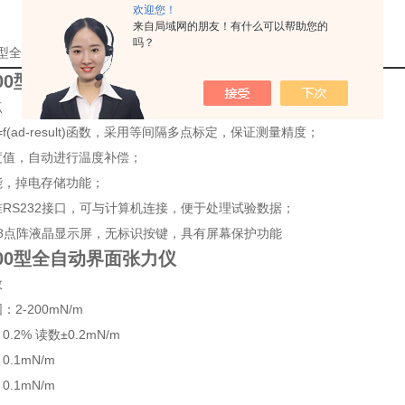
欢迎您！
来自局域网的朋友！有什么可以帮助您的
吗？
00型全自动界面张力仪*的详细资料：
100型全自动界面张力仪
点
=f(ad-result)函数，采用等间隔多点标定，保证测量精度；
度值，自动进行温度补偿；
能，掉电存储功能；
RS232接口，可与计算机连接，便于处理试验数据；
128点阵液晶显示屏，无标识按键，具有屏幕保护功能
100型全自动界面张力仪
数
2-200mN/m
.2% 读数±0.2mN/m
.1mN/m
.1mN/m