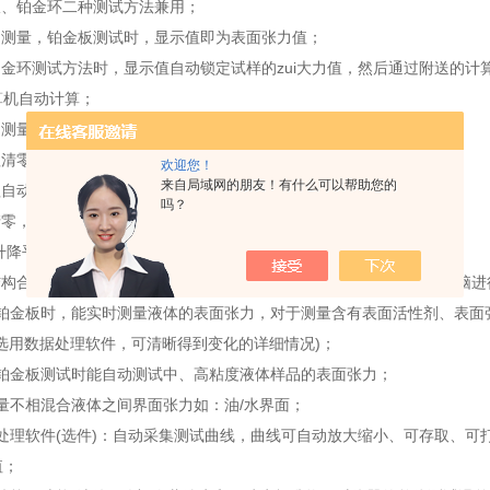
板、铂金环二种测试方法兼用；
自动测量，铂金板测试时，显示值即为表面张力值；
用白金环测试方法时，显示值自动锁定试样的zui大力值，然后通过附送的
算机自动计算；
动测量：避免人为操作误差；
程清零：一键完成，归零准确迅速；
欢迎您！
来自局域网的朋友！有什么可以帮助您的
程自动校正：数据准确可靠、重复性*
吗？
清零，零位稳定，操作方便；
*升降平台驱动技术，无震动和噪声
结构合理，独立工作，无需任何附加设备(如外接电脑等)，也可选配电脑
使用铂金板时，能实时测量液体的表面张力，对于测量含有表面活性剂、表
(选用数据处理软件，可清晰得到变化的详细情况)；
使用铂金板测试时能自动测试中、高粘度液体样品的表面张力；
测量不相混合液体之间界面张力如：油/水界面；
数据处理软件(选件)：自动采集测试曲线，曲线可自动放大缩小、可存取、
值；