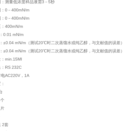
间：测量低浓度样品液需3－5秒
：0－400mN/m
：0－400mN/m
：400mN/m
：0.01 mN/m
度：±0.04 mN/m（测试20℃时二次蒸馏水或纯乙醇，与文献值的误差）
性：±0.04 mN/m（测试20℃时二次蒸馏水或纯乙醇，与文献值的误差）
min.15Ml
RS 232C
电AC220V，1A
置：
台
1个
1片
个
 2套