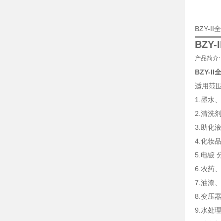
BZY-
BZY
产品简介
:
BZY-
适用范
1.墨水
2.清洗
3.助化
4.化妆
5.电镀
6.农药
7.油漆
8.变
9.水处