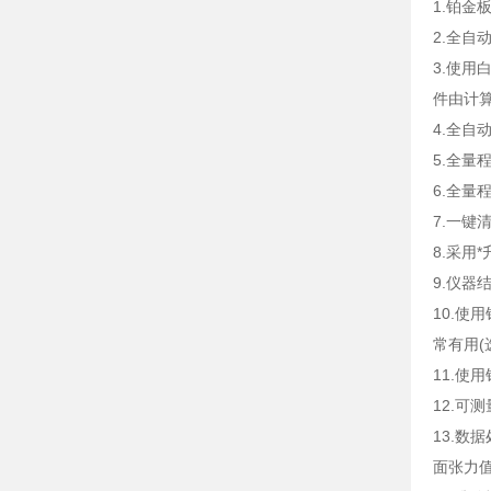
1.铂金
2.全
3.使
件由计
4.全自
5.全量
6.全量
7.一键
8.采用
9.仪器
10.
常有用
11.
12.可
13.
面张力