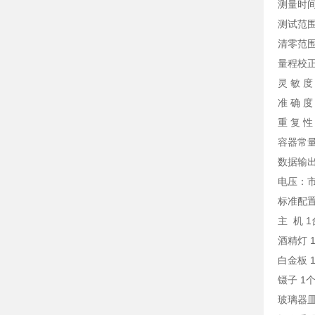
测量时
测试范围
清零范围
量程校正
灵 敏 度
准 确 
重 复 
容器常量：
数据输出：
电压：市
标准配
主 机 1
酒精灯 
白金板 
镊子 1
玻璃器皿