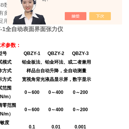
吗？
SB数据输出接口，方便与笔记本电脑连接；
有多种温度控制选件，满足不同的测试要求；
足用户的特殊要求，承接非标产品。
Y-1全自动表面界面张力仪
技术参数：
型号
QBZY-1
QBZY-2
QBZY-3
试模式
铂金板法、铂金环法、或二者兼用
作方式
样品台自动升降，全自动测量
示方式
宽视角背光液晶显示屏，数字显示
试范围
0～600
0～400
0～200
N/m）
清零范围
0～600
0～400
0～200
N/m）
敏度
0.1
0.01
0.001