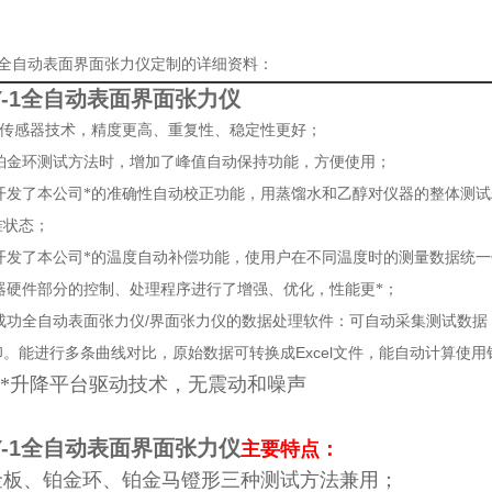
-1全自动表面界面张力仪定制的详细资料：
Y-1全自动表面界面张力仪
*传感器技术，精度更高、重复性、稳定性更好；
铂金环测试方法时，增加了峰值自动保持功能，方便使用；
开发了本公司*的准确性自动校正功能，用蒸馏水和乙醇对仪器的整体测
准状态；
开发了本公司*的温度自动补偿功能，使用户在不同温度时的测量数据统一
器硬件部分的控制、处理程序进行了增强、优化，性能更*；
/
成功全自动表面张力仪
界面张力仪的数据处理软件：可自动采集测试数据
Excel
印。能进行多条曲线对比，原始数据可转换成
文件，能自动计算使用
*升降平台驱动技术，无震动和噪声
Y-1全自动表面界面张力仪
主要特点：
金板、铂金环、铂金马镫形三种测试方法兼用；