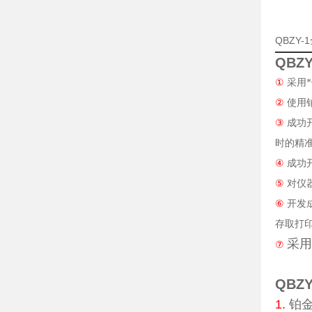
QBZY
QBZ
①
采用
②
使用
③
成功
时的精
④
成功
⑤
对仪
⑥
开发
存取打
采用
⑦
QBZ
1.
铂