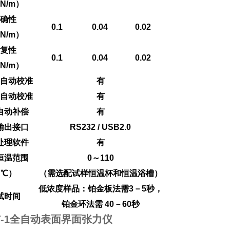
N/m）
确性
0.1
0.04
0.02
N/m）
复性
0.1
0.04
0.02
N/m）
自动校准
有
自动校准
有
自动补偿
有
输出接口
RS232 / USB2.0
处理软件
有
恒温范围
0～110
（℃）
（需选配试样恒温杯和恒温浴槽）
低浓度样品：铂金板法需3－5秒，
试时间
铂金环法需 40－60秒
Y-1全自动表面界面张力仪