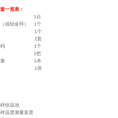
成套一览表：
机 1台
（或铂金环） 1个
精灯 1个
品皿 2套
准砝码 1个
子 1把
作手册 1本
修卡 1张
：
环
金板
通试样恒温池
试样温度测量装置