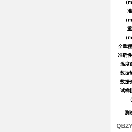
（m
准
（m
重
（m
全量程
准确性
温度
数据
数据
试样
测
QBZ