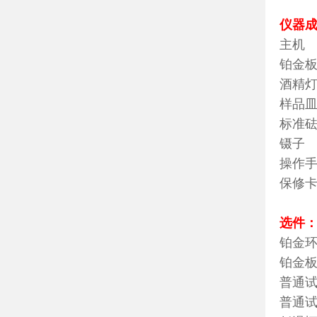
仪器
主
铂金板
酒
样
标
镊
操
保
选件
铂金
铂
普
普通