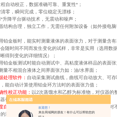
量程自动校正，数据准确可靠、重复性*；
清零，瞬间完成，零位稳定无漂移；
用*升降平台驱动技术，无震动和噪声；
器结构合理，独立工作，无需任何附加设备（如外接电脑
用铂金板时，能实时测量液体的表面张力，对于测量含有
力会随时间不同而发生变化的试样，非常是实用（选用数
清晰得到变化的详细情况）；
用铂金板测试时能自动测试中、高粘度液体样品的表面张
测量不相混合液体之间界面张力如：油/水界面；
 数据处理软件：
自动采集测试曲线，曲线可自动放大、可存
比，能自动计算使用铂金环方法时的表面张力值；
 准确性校正功能：
以2次蒸馏水和乙醇为标准物，对仪器的
仪器长期处于出厂时的精准状态；
 温度自动补偿功能：
以2次蒸馏水和乙醇为标准物，自动对
欢迎您！
来自局域网的朋友！有什么可以帮助您的
时的测试值；