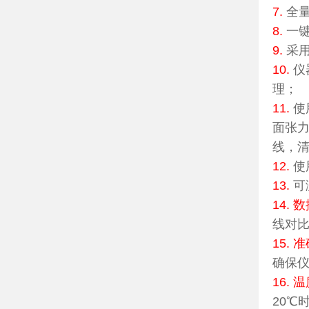
7.
全
8.
一键
9.
采
10.
仪
理；
11.
使
面张
线，
12.
使
13.
可
14.
线对
15.
确保
16.
20℃