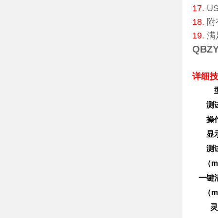
17.
U
18.
附
19.
满
QBZ
详细
测
操
显
测
（m
一键
（m
灵