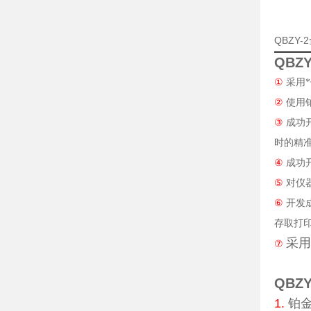
QBZY
QBZ
①
采用
②
使用
③
成功
时的精
④
成功
⑤
对仪
⑥
开发
存取打
采用
⑦
QBZ
1.
铂