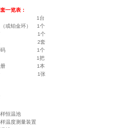
成套一览表：
机 1台
（或铂金环） 1个
精灯 1个
品皿 2套
准砝码 1个
子 1把
作手册 1本
修卡 1张
：
环
金板
通试样恒温池
试样温度测量装置