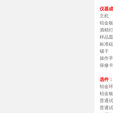
仪器
主
铂金板
酒
样
标
镊
操
保
选件
铂金
铂
普
普通