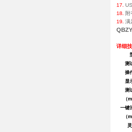
17.
U
18.
附
19.
满
QBZ
详细
测
操
显
测
（m
一键
（m
灵