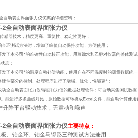
-2全自动表面界面张力仪优惠的详细资料：
Y-2全自动表面界面张力仪
*传感器技术，精度更高、重复性、稳定性更好；
铂金环测试方法时，增加了峰值自动保持功能，方便使用；
开发了本公司*的准确性自动校正功能，用蒸馏水和乙醇对仪器的整体测
准状态；
开发了本公司*的温度自动补偿功能，使用户在不同温度时的测量数据统一
器硬件部分的控制、处理程序进行了增强、优化，性能更*；
/
成功全自动表面张力仪
界面张力仪的数据处理软件：可自动采集测试数据
Excel
印。能进行多条曲线对比，原始数据可转换成
文件，能自动计算使用
*升降平台驱动技术，无震动和噪声
Y-2全自动表面界面张力仪
主要特点：
金板、铂金环、铂金马镫形三种测试方法兼用；