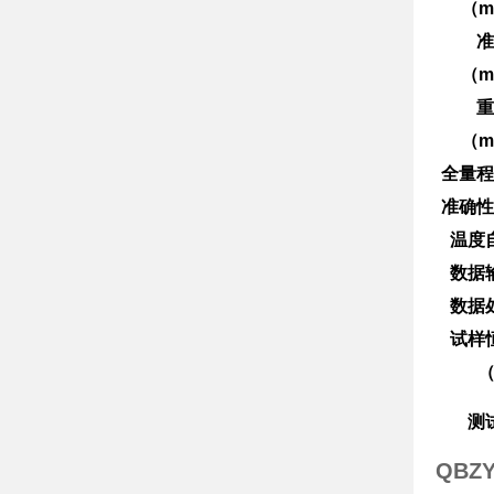
（m
准
（m
重
（m
全量程
准确性
温度
数据
数据
试样
测
QBZ