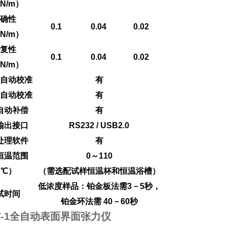
N/m）
确性
0.1
0.04
0.02
N/m）
复性
0.1
0.04
0.02
N/m）
自动校准
有
自动校准
有
自动补偿
有
输出接口
RS232 / USB2.0
处理软件
有
恒温范围
0～110
（℃）
（需选配试样恒温杯和恒温浴槽）
低浓度样品：铂金板法需3－5秒，
试时间
铂金环法需 40－60秒
Y-1全自动表面界面张力仪