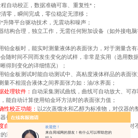
量程自动校正，数据准确可靠、重复性*；
清零，瞬间完成，零位稳定无漂移；
用*升降平台驱动技术，无震动和噪声；
器结构合理，独立工作，无需任何附加设备（如外接电脑
用铂金板时，能实时测量液体的表面张力，对于测量含有
力会随时间不同而发生变化的试样，非常是实用（选用数
清晰得到变化的详细情况）；
用铂金板测试时能自动测试中、高粘度液体样品的表面张
测量不相混合液体之间界面张力如：油/水界面；
 数据处理软件：
自动采集测试曲线，曲线可自动放大、可存
比，能自动计算使用铂金环方法时的表面张力值；
 准确性校正功能：
以2次蒸馏水和乙醇为标准物，对仪器的
仪器长期处于出厂时的精准状态；
 温度自动补偿功能：
以2次蒸馏水和乙醇为标准物，自动对
欢迎您！
来自局域网的朋友！有什么可以帮助您的
时的测试值；