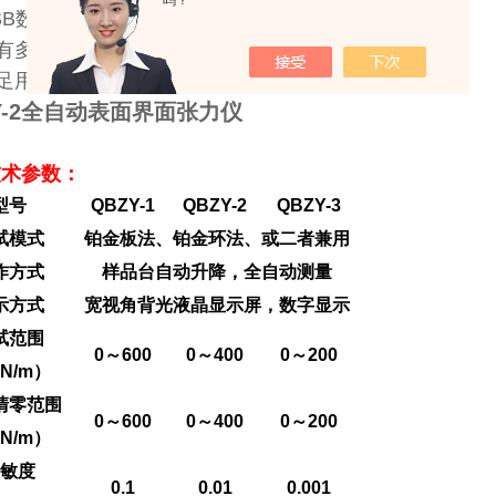
吗？
SB数据输出接口，方便与笔记本电脑连接；
有多种温度控制选件，满足不同的测试要求；
足用户的特殊要求，承接非标产品。
Y-2全自动表面界面张力仪
技术参数：
型号
QBZY-1
QBZY-2
QBZY-3
试模式
铂金板法、铂金环法、或二者兼用
作方式
样品台自动升降，全自动测量
示方式
宽视角背光液晶显示屏，数字显示
试范围
0～600
0～400
0～200
N/m）
清零范围
0～600
0～400
0～200
N/m）
敏度
0.1
0.01
0.001