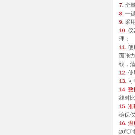
7.
全
8.
一键
9.
采
10.
仪
理；
11.
使
面张
线，
12.
使
13.
可
14.
线对
15.
确保
16.
20℃