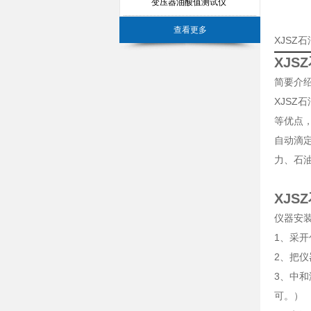
变压器油酸值测试仪
查看更多
XJSZ
XJ
简要介
XJS
等优点
自动滴
力、石
XJ
仪器安
1、采
2、把
3、中
可。