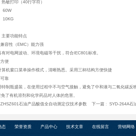
：热敏打印（40行字符）
 60W
 10KG
 主要功能特点
磁兼容性（EMC）能力强
有对电网波动、环境电磁等干扰，符合IEC801标准。
作方便
算机窗口菜单操作模式，清晰熟悉。采用三杯结构方便快捷
全可靠
特制瓶盛装，在使用过程中不与空气接触，避免了中和液与二氧化碳反映的
避免了有机溶剂和化学药品对人体的危害。
:
ZHSZ601石油产品酸值全自动测定仪技术参数
下一篇 :
SYD-264
动态
荣誉资质
产品中心
技术文章
在线留言
营销网络