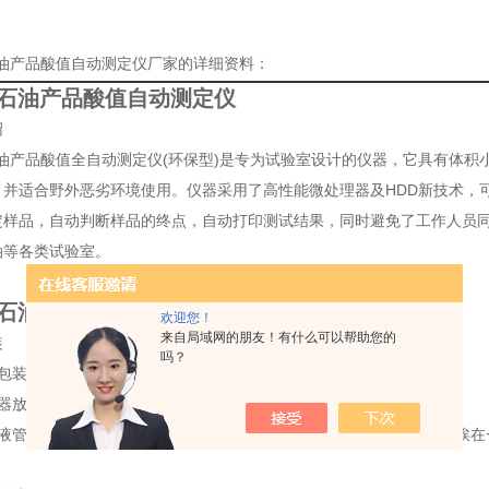
石油产品酸值自动测定仪厂家的详细资料：
SZ石油产品酸值自动测定仪
绍
Z石油产品酸值全自动测定仪(环保型)是专为试验室设计的仪器，它具有体
，并适合野外恶劣环境使用。仪器采用了高性能微处理器及HDD新技术，
定样品，自动判断样品的终点，自动打印测试结果，同时避免了工作人员同
油等各类试验室。
SZ石油产品酸值自动测定仪
欢迎您！
来自局域网的朋友！有什么可以帮助您的
装
吗？
开包装箱，检查备品、配件是否齐全；
仪器放置在水平的试验台面上，注意没有震动；
和液管路连接好；把中和液瓶托盘安装在一起后边（注意后边有两个紧挨在
）