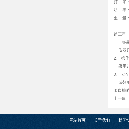
打 印
功 率：
重 量：
第三章
1、 电
仪器具
2、 操
采用计
3、 安
试剂用
限度地
上一篇 
网站首页
关于我们
新闻