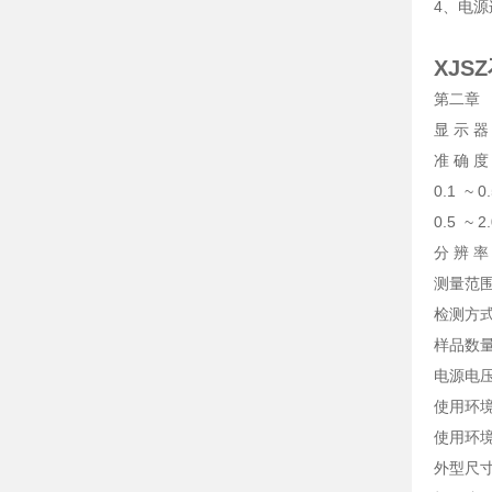
4、电源
XJ
第二章
显 示 器
准 确 度
0.1 ~ 
0.5 ~ 
分 辨 率：
测量范围：
检测方
样品数
电源电压：
使用环境
使用环境
外型尺寸：