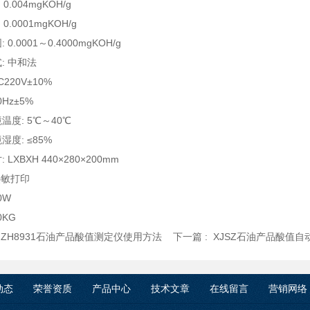
 0.004mgKOH/g
 0.0001mgKOH/g
0.0001～0.4000mgKOH/g
: 中和法
C220V±10%
0Hz±5%
温度: 5℃～40℃
湿度: ≤85%
 LXBXH 440×280×200mm
 热敏打印
0W
0KG
:
ZH8931石油产品酸值测定仪使用方法
下一篇 :
XJSZ石油产品酸值自
动态
荣誉资质
产品中心
技术文章
在线留言
营销网络