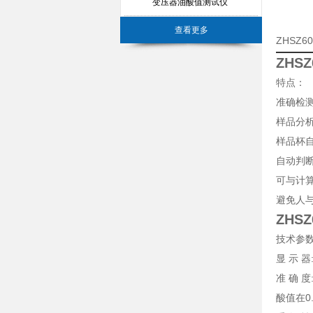
变压器油酸值测试仪
查看更多
ZHSZ
ZHS
特点：
准确检
样品分
样品杯
自动判
可与计
避免人
ZHS
技术参
显 示 器
准 确 度
酸值在0.