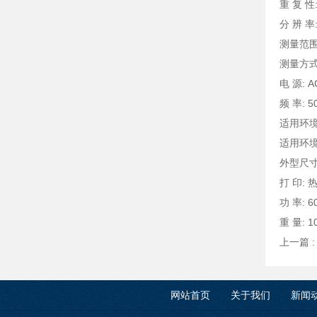
重 复 性:
分 辨 率:
测量范围: 
测量方式
电 源: A
频 率: 5
适用环境
适用环境
外型尺寸:
打 印:
功 率: 6
重 量: 1
上一篇 
网站首页
关于我们
新闻