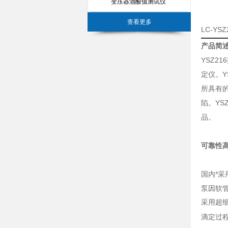
变压器油酸值测试仪
查看更多
LC-Y
产品简
YSZ
定仪。Y
所具有
陷。YS
品。
可靠性
国内*采
泵因软
采用超
滴定过