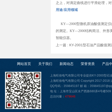
之上，对滴定曲线进行平滑处理，
用途/应用领域
KY—2000型微机原油酸值测定
的测定。KY—2000结构简洁、外
智能仪器。
上一篇 :
KY-2001型石油产品酸值
网站首页
关于我们
新闻动态
荣誉资质
产品
上海旺徐电气有限公司专业提供KY-2000型
上海旺徐电气有限公司 Copyright 2017-2018
QQ号码：359845197 邮 箱：359845197@qq.
地 址：上海市宝山区水产西路680弄4号楼509
总访问量：
479646