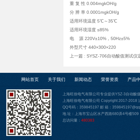
重 复 性 0.004mgkOH/g
分 辨 率 0.0001mgkOH/g
适用环境温度 5℃～35℃
适用环境湿度 ≤85%
电 源 220V±10%，50Hz±5%
外型尺寸 440×300×220
上一篇 :
SYSZ-706自动酸值测试仪
网站首页
关于我们
新闻动态
荣誉资质
产品
上海旺徐电气有限公司专业提供YSZ-3自动
上海旺徐电气有限公司 Copyright 2017-2018
QQ号码：359845197 邮 箱：359845197@qq.
地 址：上海市宝山区水产西路680弄4号楼509
总访问量：
480383