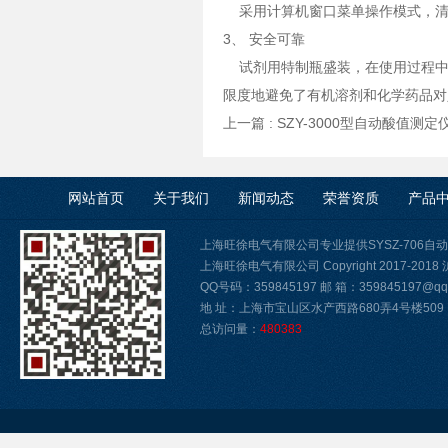
采用计算机窗口菜单操作模式，清
3、 安全可靠
试剂用特制瓶盛装，在使用过程中不
限度地避免了有机溶剂和化学药品对
上一篇 :
SZY-3000型自动酸值测定
网站首页
关于我们
新闻动态
荣誉资质
产品
上海旺徐电气有限公司专业提供SYSZ-706
上海旺徐电气有限公司 Copyright 2017-2018
QQ号码：359845197 邮 箱：359845197@qq.
地 址：上海市宝山区水产西路680弄4号楼509
总访问量：
480383