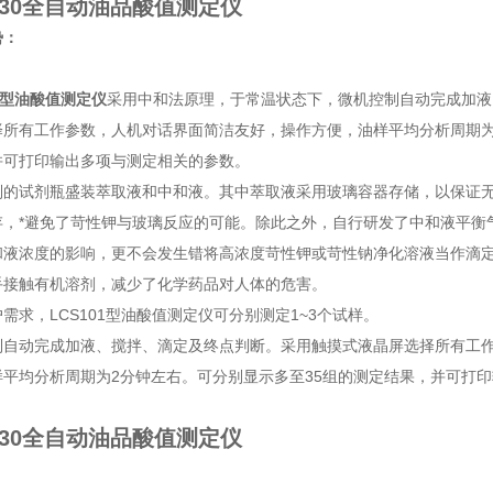
Z30全自动油品酸值测定仪
势：
型
油酸值测定仪
采用中和法原理，于常温状态下，微机控制自动完成加液
择所有工作参数，人机对话界面简洁友好，操作方便，油样平均分析周期为
并可打印输出多项与测定相关的参数。
制的试剂瓶盛装萃取液和中和液。其中萃取液采用玻璃容器存储，以保证
存，*避免了苛性钾与玻璃反应的可能。除此之外，自行研发了中和液平衡
和液浓度的影响，更不会发生错将高浓度苛性钾或苛性钠净化溶液当作滴
手接触有机溶剂，减少了化学药品对人体的危害。
户需求，
LCS101
型
油酸值测定仪
可分别测定1~3个试样。
制自动完成加液、搅拌、滴定及终点判断。采用触摸式液晶屏选择所有工
样平均分析周期为2分钟左右。可分别显示多至35组的测定结果，并可打
Z30全自动油品酸值测定仪