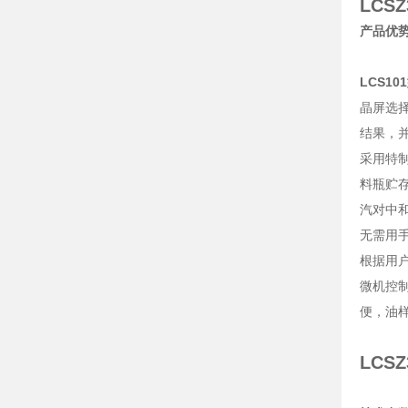
LCS
产品优
LCS101
晶屏选
结果，
采用特
料瓶贮
汽对中
无需用
根据用
微机控
便，油
LCS