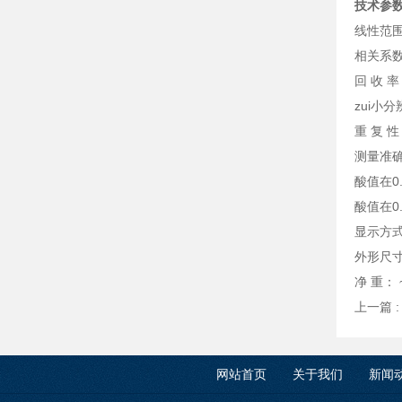
技术参
线性范围： 
相关系数：
回 收 率：
zui小分
重 复 性
测量准
酸值在0.0
酸值在0.
显示方式
外形尺寸
净 重： ~
上一篇 
网站首页
关于我们
新闻