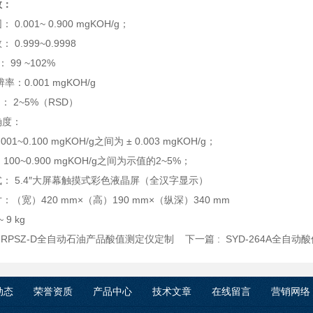
数：
0.001~ 0.900 mgKOH/g；
 0.999~0.9998
 99 ~102%
辨率：0.001 mgKOH/g
 ： 2~5%（RSD）
确度：
01~0.100 mgKOH/g之间为 ± 0.003 mgKOH/g；
 100~0.900 mgKOH/g之间为示值的2~5%；
： 5.4″大屏幕触摸式彩色液晶屏（全汉字显示）
：（宽）420 mm×（高）190 mm×（纵深）340 mm
 9 kg
:
RPSZ-D全自动石油产品酸值测定仪定制
下一篇 :
SYD-264A全自
动态
荣誉资质
产品中心
技术文章
在线留言
营销网络