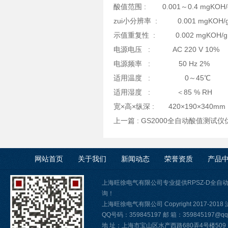
酸值范围 : 0.001～0.4 mgKOH/
zui小分辨率 : 0.001 mgKOH/
示值重复性 : 0.002 mgKOH/g
电源电压 : AC 220 V 10%
电源频率 : 50 Hz 2%
适用温度 : 0～45℃
适用湿度 : ＜85 % RH
宽×高×纵深 : 420×190×340mm
上一篇 :
GS2000全自动酸值测试仪
网站首页
关于我们
新闻动态
荣誉资质
产品
上海旺徐电气有限公司专业提供RPSZ-D全
询！
上海旺徐电气有限公司 Copyright 2017-2018
QQ号码：359845197 邮 箱：359845197@qq.
地 址：上海市宝山区水产西路680弄4号楼509