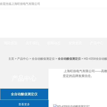
欢迎光临上海旺徐电气有限公司
网站首页
关于我们
新闻动态
荣誉资质
产品中心
主页
>
产品中心
>
全自动酸值测定仪
>
全自动酸值测定仪
> HD-4358全自动
上海旺徐电气有限公司——高瞻
坚定的品牌发展信念。
产品中心
产品中心
全自动酸值测定仪
查看更多